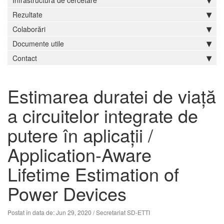
Infrastructură de cercetare
Rezultate
Colaborări
Documente utile
Contact
Estimarea duratei de viață
a circuitelor integrate de
putere în aplicații /
Application-Aware
Lifetime Estimation of
Power Devices
Postat în data de: Jun 29, 2020
/ Secretariat SD-ETTI