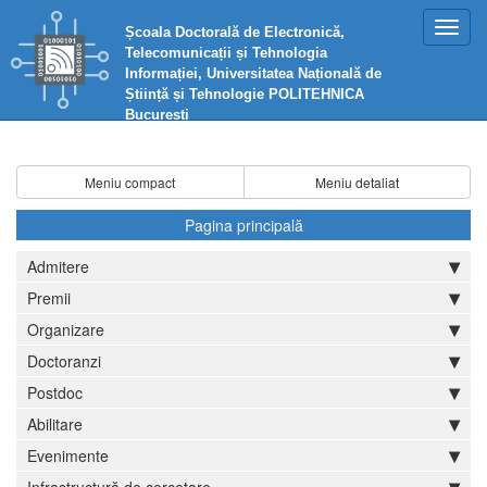
Toggl
Școala Doctorală de Electronică,
navig
Telecomunicații și Tehnologia
Informației, Universitatea Națională de
Știință și Tehnologie POLITEHNICA
București
Meniu compact
Meniu detaliat
Pagina principală
Admitere
Premii
Organizare
Doctoranzi
Postdoc
Abilitare
Evenimente