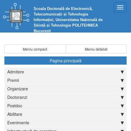
Toggl
Școala Doctorală de Electronică,
navig
Telecomunicații și Tehnologia
Informației, Universitatea Națională de
Știință și Tehnologie POLITEHNICA
București
Meniu compact
Meniu detaliat
Pagina principală
Admitere
Premii
Organizare
Doctoranzi
Postdoc
Abilitare
Evenimente