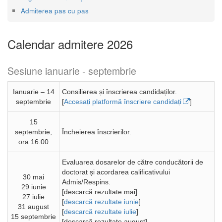
Admiterea pas cu pas
Calendar admitere 2026
Sesiune ianuarie - septembrie
Ianuarie – 14
Consilierea și înscrierea candidaților.
septembrie
[
Accesați platformă înscriere candidați
]
15
septembrie,
Încheierea înscrierilor.
ora 16:00
Evaluarea dosarelor de către conducătorii de
doctorat și acordarea calificativului
30 mai
Admis/Respins.
29 iunie
[descarcă rezultate mai]
27 iulie
[
descarcă rezultate iunie
]
31 august
[
descarcă rezultate iulie
]
15 septembrie
[descarcă rezultate august]