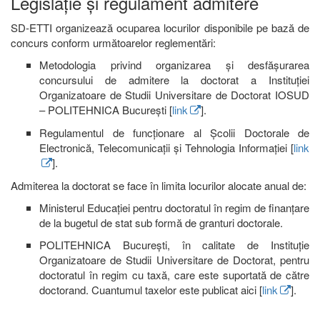
Legislație și regulament admitere
SD-ETTI organizează ocuparea locurilor disponibile pe bază de
concurs conform următoarelor reglementări:
Metodologia privind organizarea și desfășurarea
concursului de admitere la doctorat a Instituției
Organizatoare de Studii Universitare de Doctorat IOSUD
– POLITEHNICA București [
link
].
Regulamentul de funcționare al Școlii Doctorale de
Electronică, Telecomunicații și Tehnologia Informației [
link
].
Admiterea la doctorat se face în limita locurilor alocate anual de:
Ministerul Educației pentru doctoratul în regim de finanțare
de la bugetul de stat sub formă de granturi doctorale.
POLITEHNICA București, în calitate de Instituție
Organizatoare de Studii Universitare de Doctorat, pentru
doctoratul în regim cu taxă, care este suportată de către
doctorand. Cuantumul taxelor este publicat aici [
link
].