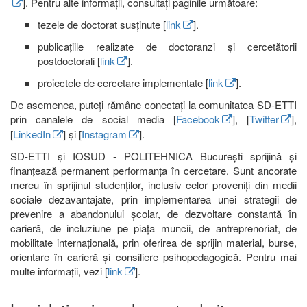
]. Pentru alte informații, consultați paginile următoare:
tezele de doctorat susținute [
link
].
publicațiile realizate de doctoranzi și cercetătorii
postdoctorali [
link
].
proiectele de cercetare implementate [
link
].
De asemenea, puteți rămâne conectați la comunitatea SD-ETTI
prin canalele de social media [
Facebook
], [
Twitter
],
[
LinkedIn
] și [
Instagram
].
SD-ETTI și IOSUD - POLITEHNICA București sprijină și
finanțează permanent performanța în cercetare. Sunt ancorate
mereu în sprijinul studenților, inclusiv celor proveniți din medii
sociale dezavantajate, prin implementarea unei strategii de
prevenire a abandonului școlar, de dezvoltare constantă în
carieră, de incluziune pe piața muncii, de antreprenoriat, de
mobilitate internațională, prin oferirea de sprijin material, burse,
orientare în carieră și consiliere psihopedagogică. Pentru mai
multe informații, vezi [
link
].