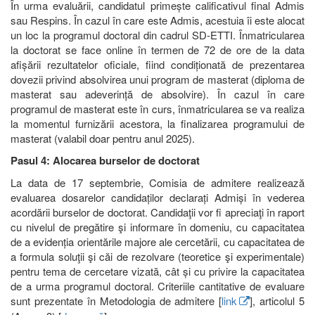
În urma evaluării, candidatul primește calificativul final Admis
sau Respins. În cazul în care este Admis, acestuia îi este alocat
un loc la programul doctoral din cadrul SD-ETTI. Înmatricularea
la doctorat se face online în termen de 72 de ore de la data
afișării rezultatelor oficiale, fiind condiționată de prezentarea
dovezii privind absolvirea unui program de masterat (diploma de
masterat sau adeverință de absolvire). În cazul în care
programul de masterat este în curs, înmatricularea se va realiza
la momentul furnizării acestora, la finalizarea programului de
masterat (valabil doar pentru anul 2025).
Pasul 4: Alocarea burselor de doctorat
La data de 17 septembrie, Comisia de admitere realizează
evaluarea dosarelor candidaților declarați Admiși în vederea
acordării burselor de doctorat. Candidaţii vor fi apreciaţi în raport
cu nivelul de pregătire şi informare în domeniu, cu capacitatea
de a evidenția orientările majore ale cercetării, cu capacitatea de
a formula soluţii şi căi de rezolvare (teoretice şi experimentale)
pentru tema de cercetare vizată, cât și cu privire la capacitatea
de a urma programul doctoral. Criteriile cantitative de evaluare
sunt prezentate în Metodologia de admitere [
link
], articolul 5