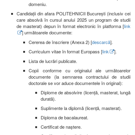
domeniu.
Candidații din afara POLITEHNICII București (inclusiv cei
care absolvă în cursul anului 2025 un program de studii
de masterat) depun în format electronic în platforma [
link
] următoarele documente:
Cererea de înscriere (Anexa 2) [
descarcă
].
Curriculum vitae în format Europass [
link
].
Lista de lucrări publicate.
Copii conforme cu originalul ale următoarelor
documente (la semnarea contractului de studii
doctorale se vor aduce documentele în original):
Diplome de absolvire (licență, masterat, lungă
durată).
Suplimente la diplomă (licență, masterat).
Diploma de bacalaureat.
Certificat de naștere.