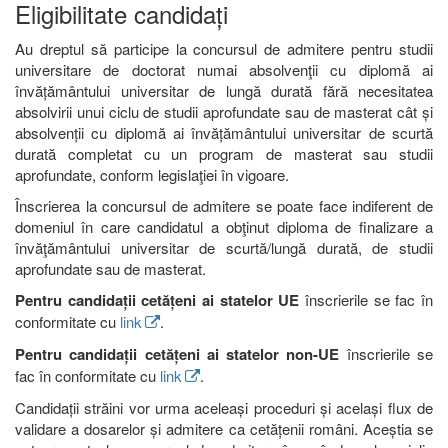
Eligibilitate candidați
Au dreptul să participe la concursul de admitere pentru studii
universitare de doctorat numai absolvenţii cu diplomă ai
învățământului universitar de lungă durată fără necesitatea
absolvirii unui ciclu de studii aprofundate sau de masterat cât și
absolvenții cu diplomă ai învățământului universitar de scurtă
durată completat cu un program de masterat sau studii
aprofundate, conform legislaţiei în vigoare.
Înscrierea la concursul de admitere se poate face indiferent de
domeniul în care candidatul a obţinut diploma de finalizare a
învăţământului universitar de scurtă/lungă durată, de studii
aprofundate sau de masterat.
Pentru candidații cetățeni ai statelor UE
înscrierile se fac în
conformitate cu
link
.
Pentru candidații cetățeni ai statelor non-UE
înscrierile se
fac în conformitate cu
link
.
Candidații străini vor urma aceleași proceduri și același flux de
validare a dosarelor și admitere ca cetățenii români. Aceștia se