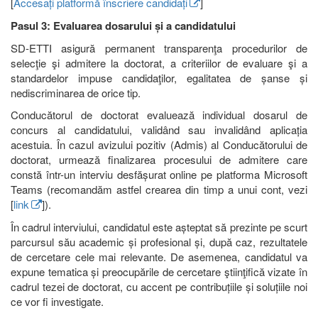
[
Accesați platformă înscriere candidați
]
Pasul 3: Evaluarea dosarului și a candidatului
SD-ETTI asigură permanent transparenţa procedurilor de
selecţie şi admitere la doctorat, a criteriilor de evaluare şi a
standardelor impuse candidaţilor, egalitatea de șanse și
nediscriminarea de orice tip.
Conducătorul de doctorat evaluează individual dosarul de
concurs al candidatului, validând sau invalidând aplicația
acestuia. În cazul avizului pozitiv (Admis) al Conducătorului de
doctorat, urmează finalizarea procesului de admitere care
constă într-un interviu desfășurat online pe platforma Microsoft
Teams (recomandăm astfel crearea din timp a unui cont, vezi
[
link
]).
În cadrul interviului, candidatul este așteptat să prezinte pe scurt
parcursul său academic și profesional și, după caz, rezultatele
de cercetare cele mai relevante. De asemenea, candidatul va
expune tematica și preocupările de cercetare ştiinţifică vizate în
cadrul tezei de doctorat, cu accent pe contribuțiile și soluțiile noi
ce vor fi investigate.