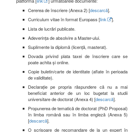
platforma [
link
] următoarele documente:
Cererea de înscriere (Anexa 2) [
descarcă
].
Curriculum vitae în format Europass [
link
].
Lista de lucrări publicate.
Adeverința de absolvire a Master-ului.
Suplimente la diplomă (licență, masterat).
Dovada privind plata taxei de înscriere care se
poate achita și online.
Copie buletin/carte de identitate (aflate în perioada
de validitate).
Declarație pe propria răspundere că nu a mai
beneficiat anterior de un loc bugetat la studii
universitare de doctorat (Anexa 4) [
descarcă
].
Propunerea de tematică de doctorat (PhD Proposal)
în limba română sau în limba engleză (Anexa 5)
[
descarcă
].
O scrisoare de recomandare de la un expert în