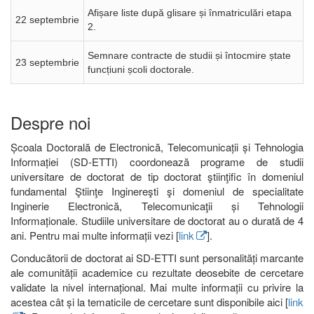
Afișare liste după glisare și înmatriculări etapa
22 septembrie
2.
Semnare contracte de studii și întocmire ștate
23 septembrie
funcțiuni școli doctorale.
Despre noi
Școala Doctorală de Electronică, Telecomunicații și Tehnologia
Informației (SD-ETTI) coordonează programe de studii
universitare de doctorat de tip doctorat ştiinţific în domeniul
fundamental Ştiinţe Inginereşti şi domeniul de specialitate
Inginerie Electronică, Telecomunicaţii și Tehnologii
Informaționale. Studiile universitare de doctorat au o durată de 4
ani. Pentru mai multe informații vezi [
link
].
Conducătorii de doctorat ai SD-ETTI sunt personalități marcante
ale comunității academice cu rezultate deosebite de cercetare
validate la nivel internațional. Mai multe informații cu privire la
acestea cât și la tematicile de cercetare sunt disponibile aici [
link