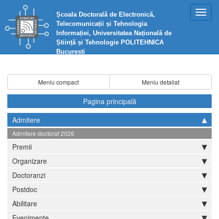
Toggl
Școala Doctorală de Electronică,
navig
Telecomunicații și Tehnologia
Informației, Universitatea Națională de
Știință și Tehnologie POLITEHNICA
București
Meniu compact
Meniu detaliat
Pagina principală
Admitere
Admitere doctorat 2026
Premii
Organizare
Doctoranzi
Postdoc
Abilitare
Evenimente