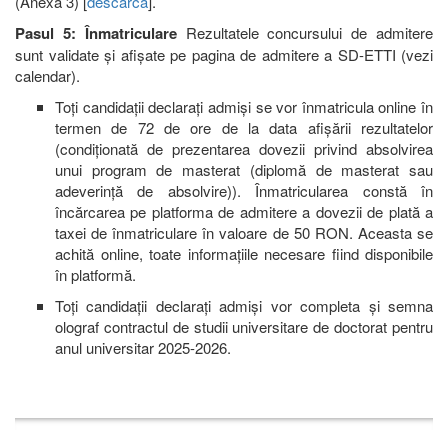
(Anexa 3) [
descarcă
].
Pasul 5: Înmatriculare
Rezultatele concursului de admitere
sunt validate și afișate pe pagina de admitere a SD-ETTI (vezi
calendar).
Toți candidații declarați admiși se vor înmatricula online în
termen de 72 de ore de la data afișării rezultatelor
(condiționată de prezentarea dovezii privind absolvirea
unui program de masterat (diplomă de masterat sau
adeverință de absolvire)). Înmatricularea constă în
încărcarea pe platforma de admitere a dovezii de plată a
taxei de înmatriculare în valoare de 50 RON. Aceasta se
achită online, toate informațiile necesare fiind disponibile
în platformă.
Toți candidații declarați admiși vor completa și semna
olograf contractul de studii universitare de doctorat pentru
anul universitar 2025-2026.