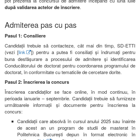
pot prezenta la concursul de admitere începând cu luna iulie
după validarea actelor de înscriere
.
Admiterea pas cu pas
Pasul 1: Consiliere
Candidații trebuie să contacteze, cât mai din timp, SD-ETTI
(vezi [
link
]) pentru a putea fi consiliați și îndrumați pentru
buna desfășurare a procesului de admitere și identificarea
Conducătorului de doctorat pentru coordonarea programului de
doctorat, în conformitate cu tematicile de cercetare dorite.
Pasul 2: Înscrierea la concurs
Înscrierea candidaților se face online, în mod continuu, în
perioada ianuarie – septembrie. Candidații trebuie să furnizeze
următoarele informații și documente pentru înscrierea la
concurs:
Candidații care absolvă în cursul anului 2025 sau înainte
de acest an un program de studii de masterat în
Politehnica București depun în format electronic în