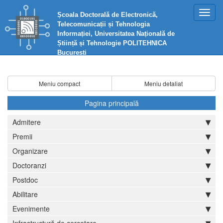
Toggl
Școala Doctorală de Electronică,
navig
Telecomunicații și Tehnologia
Informației, Universitatea Națională de
Știință și Tehnologie POLITEHNICA
București
Meniu compact
Meniu detaliat
Pagina principală
Admitere
Premii
Organizare
Doctoranzi
Postdoc
Abilitare
Evenimente