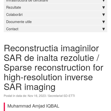
Infrastructură de cercetare
Rezultate
Colaborări
Documente utile
Contact
Reconstructia imaginilor
SAR de inalta rezolutie /
Sparse reconstruction for
high-resolution inverse
SAR imaging
Postat în data de: Nov 16, 2023
/ Secretariat SD-ETTI
Muhammad Amjad IQBAL