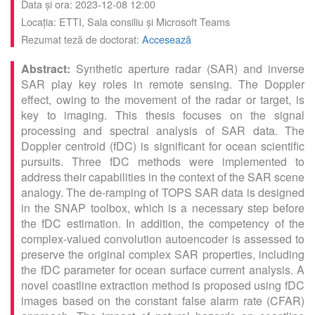
Data și ora: 2023-12-08 12:00
Locația: ETTI, Sala consiliu și
Microsoft Teams
Rezumat teză de doctorat:
Accesează
Synthetic aperture radar (SAR) and inverse
SAR play key roles in remote sensing. The Doppler
effect, owing to the movement of the radar or target, is
key to imaging. This thesis focuses on the signal
processing and spectral analysis of SAR data. The
Doppler centroid (fDC) is significant for ocean scientific
pursuits. Three fDC methods were implemented to
address their capabilities in the context of the SAR scene
analogy. The de-ramping of TOPS SAR data is designed
in the SNAP toolbox, which is a necessary step before
the fDC estimation. In addition, the competency of the
complex-valued convolution autoencoder is assessed to
preserve the original complex SAR properties, including
the fDC parameter for ocean surface current analysis. A
novel coastline extraction method is proposed using fDC
images based on the constant false alarm rate (CFAR)