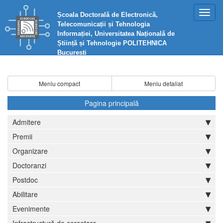
Toggl
Școala Doctorală de Electronică,
navig
Telecomunicații și Tehnologia
Informației, Universitatea Națională de
Știință și Tehnologie POLITEHNICA
București
Meniu compact
Meniu detaliat
Pagina principală
Admitere
Premii
Organizare
Doctoranzi
Postdoc
Abilitare
Evenimente